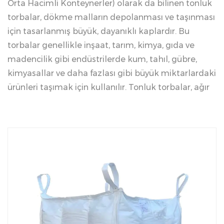
Orta Hacimli Konteynerler) olarak da bilinen tonluk
torbalar, dökme malların depolanması ve taşınması
için tasarlanmış büyük, dayanıklı kaplardır. Bu
torbalar genellikle inşaat, tarım, kimya, gıda ve
madencilik gibi endüstrilerde kum, tahıl, gübre,
kimyasallar ve daha fazlası gibi büyük miktarlardaki
ürünleri taşımak için kullanılır. Tonluk torbalar, ağır
yükleri taşımak üzere üretilmiştir ve dokuma
polipropilenden veya diğer güçlü, esnek
malzemelerden yapılmıştır; bu da onları,
malzemelerin güvenli, verimli bir şekilde taşınması
ve taşınması için çok yönlü bir çözüm haline getirir.
Ton Çantaların Temel Özellikleri:
1. Yüksek Yük Kapasitesi
Tonluk torbalar, torbanın tasarımına ve kullanım
amacına bağlı olarak tipik olarak 500 kg ila 2000