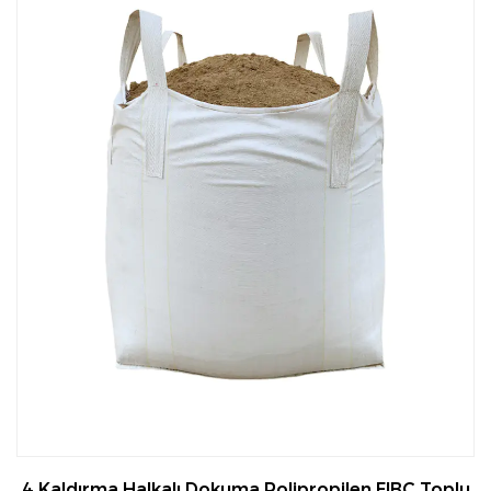
4 Kaldırma Halkalı Dokuma Polipropilen FIBC Toplu