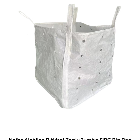
depolama sırasında güvende kalmasını sağlar.
3. Çok Yönlü Tasarım Seçenekleri
Tonluk torbalar, farklı türdeki mallara ve taşıma
gereksinimlerine uyum sağlamak için çeşitli boyut,
şekil ve tasarımlara sahiptir. Genellikle farklı
kapatma seçenekleriyle (bağlama ipleri veya spor
üstleri gibi), kaldırma mekanizmalarıyla (ilmekler
veya kayışlar gibi) ve astarlarla (neme duyarlı ürünler
için) özelleştirilebilirler.
Bazı tonluk torbalar, içeriğin kolay ve kontrollü bir
şekilde boşaltılmasına olanak sağlamak için
boşaltma ağızları veya havalandırma delikleri ile
tasarlanmıştır; bu da onları kimya veya tarım gibi
belirli endüstriler için ideal kılar.
Ton Çanta Uygulamaları:
1. İnşaat Sektörü