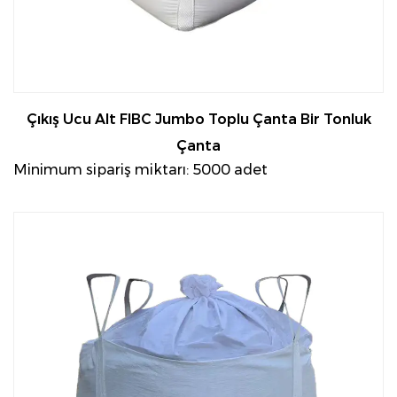
tonluk torbalar, çok çeşitli kimyasal ve ilaçların
depolanması ve taşınmasında kullanılır. Hassas
malzemelerin kalitesini korumak için çok önemli
olan kirletici maddelere, neme ve diğer dış
etkenlere karşı koruma sağlarlar.
Çıkış Ucu Alt FIBC Jumbo Toplu Çanta Bir Tonluk
4. Gıda Endüstrisi
Çanta
Gıda endüstrisinde tonluk torbalar genellikle şeker,
Minimum sipariş miktarı: 5000 adet
un, pirinç veya kurutulmuş meyveler gibi dökme
malzemeler için kullanılır. Taşıma sırasında
kirlenmeyi önlemek için gıdaya uygun astarlarla
donatılabilir ve güvenli bir şekilde kapatılabilir,
böylece malların güvenli ve hijyenik kalması
sağlanır.
5. Madencilik ve Geri Dönüşüm
Madencilik operasyonları genellikle cevherler,
mineraller ve atık ürünler gibi ağır malzemeleri