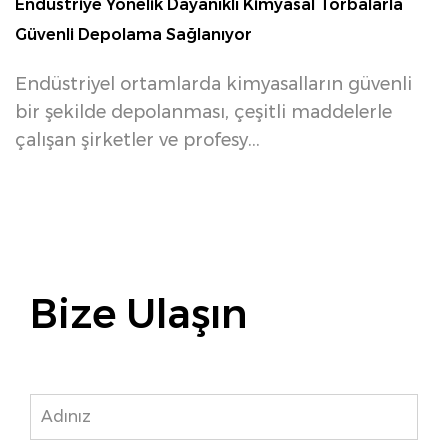
Endüstriye Yönelik Dayanıklı Kimyasal Torbalarla
K
Güvenli Depolama Sağlanıyor
v
Endüstriyel ortamlarda kimyasalların güvenli
K
bir şekilde depolanması, çeşitli maddelerle
g
çalışan şirketler ve profesy...
k
Bize Ulaşın