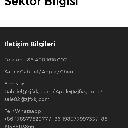
Sektör Bilgisi
İletişim Bilgileri
Telefon: +86-400 1616 002
Satıcı: Gabriel / Apple / Chen
E-posta:
Gabriel@zjfxkj.com
/
Apple@zjfxkj.com
/
sale02@zjfxkj.com
Tel / Whatsapp:
+86-17857762977 / +86-19857799733 / +86-
19588113866