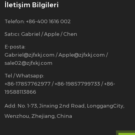
İletişim Bilgileri
Telefon: +86-400 1616 002
Satıcı: Gabriel / Apple / Chen
E-posta:
Gabriel@zjfxkj.com
/
Apple@zjfxkj.com
/
sale02@zjfxkj.com
Tel / Whatsapp:
+86-17857762977 / +86-19857799733 / +86-
19588113866
Add: No. 1-73, Jinxing 2nd Road, LonggangCity,
Wenzhou, Zhejiang, China