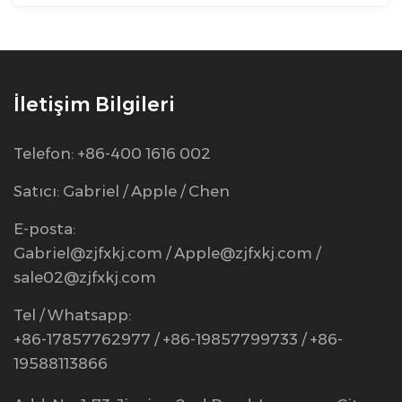
İletişim Bilgileri
Telefon: +86-400 1616 002
Satıcı: Gabriel / Apple / Chen
E-posta:
Gabriel@zjfxkj.com
/
Apple@zjfxkj.com
/
sale02@zjfxkj.com
Tel / Whatsapp:
+86-17857762977 / +86-19857799733 / +86-
19588113866