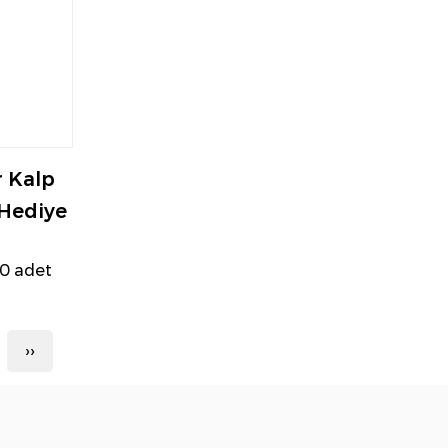
r Kalp
Hediye
00 adet
››