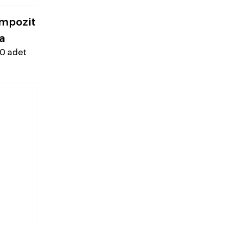
ompozit
a
00 adet