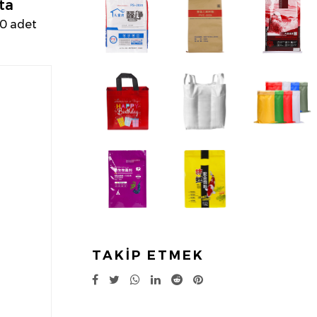
ta
00 adet
TAKİP ETMEK