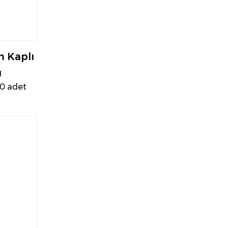
m Kaplı
ı
00 adet