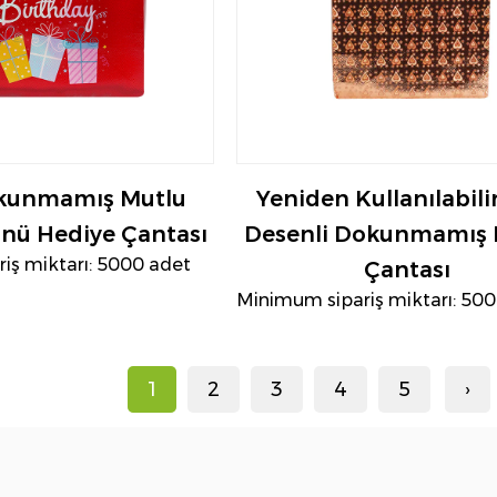
okunmamış Mutlu
Yeniden Kullanılabili
ü Hediye Çantası
Desenli Dokunmamış 
iş miktarı: 5000 adet
Çantası
Minimum sipariş miktarı: 50
1
2
3
4
5
›