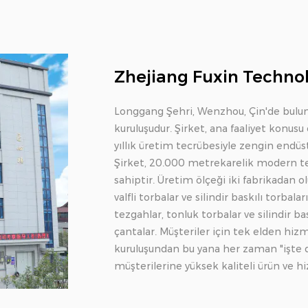
Zhejiang Fuxin Technolo
Longgang Şehri, Wenzhou, Çin'de bulunu
kuruluşudur. Şirket, ana faaliyet konu
yıllık üretim tecrübesiyle zengin endüstr
Şirket, 20.000 metrekarelik modern tes
sahiptir. Üretim ölçeği iki fabrikadan olu
valfli torbalar ve silindir baskılı torbal
tezgahlar, tonluk torbalar ve silindir b
çantalar. Müşteriler için tek elden hi
kuruluşundan bu yana her zaman "işte dü
müşterilerine yüksek kaliteli ürün ve 