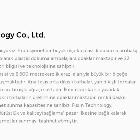
gy Co., Ltd.
yoruz. Profesyonel bir büyük ölçekli plastik dokuma ambalaj
su olarak plastid dokuma ambalajlara odaklanmaktadır ve 23
i bilgisi ve teknolojisine sahiptir.
isi ve 8.600 metrekarelik arazi alanıyla büyük bir ölçeğe
şmaktadır. Ana tesis orta dikişli torbalar, yan dikişli torbalar,
arın üretimiyle uğraşmaktadır. İkinci fabrika ise yuvarlak
askılı torbaların üretimine odaklanmaktadır. renkli baskılı
zmet sunma kapasitesine sahibiz. Fuxin Technology,
rüstlük ve kaliteyi sağlama" pazar ilkesine bağlı kalarak
hizmetler sunmayı taahhüt etmiştir.